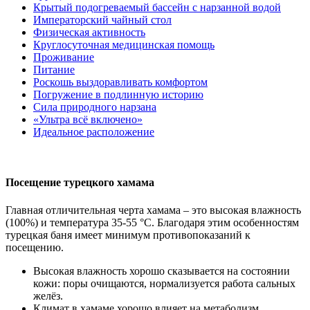
Крытый подогреваемый бассейн с нарзанной водой
Императорский чайный стол
Физическая активность
Круглосуточная медицинская помощь
Проживание
Питание
Роскошь выздоравливать комфортом
Погружение в подлинную историю
Сила природного нарзана
«Ультра всё включено»
Идеальное расположение
Посещение турецкого хамама
Главная отличительная черта хамама – это высокая влажность
(100%) и температура 35-55 °C. Благодаря этим особенностям
турецкая баня имеет минимум противопоказаний к
посещению.
Высокая влажность хорошо сказывается на состоянии
кожи: поры очищаются, нормализуется работа сальных
желёз.
Климат в хамаме хорошо влияет на метаболизм,